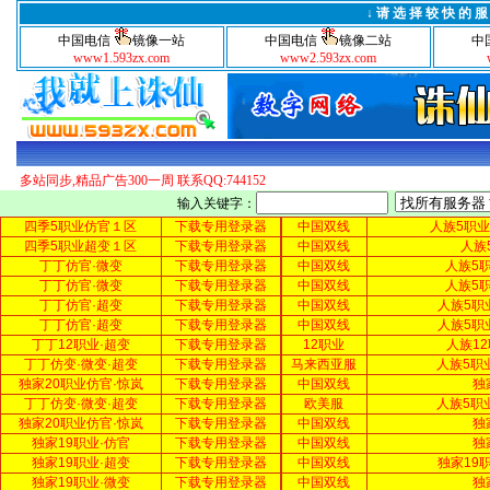
↓ 请 选 择 较 快 的 服 务
中国电信
镜像一站
中国电信
镜像二站
中
www1.593zx.com
www2.593zx.com
多站同步,精品广告300一周 联系QQ:744152
输入关键字：